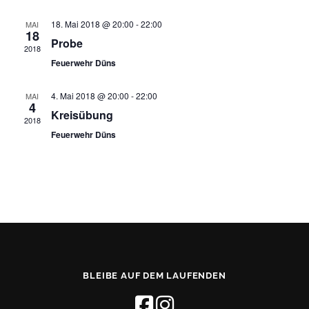
a
u
l
n
18. Mai 2018 @ 20:00
-
22:00
MAI
18
g
t
Probe
2018
A
u
n
Feuerwehr Düns
s
n
i
g
4. Mai 2018 @ 20:00
-
22:00
MAI
c
4
e
Kreisübung
h
2018
t
n
Feuerwehr Düns
e
S
n
u
-
N
c
a
h
v
i
e
g
u
a
n
t
i
d
BLEIBE AUF DEM LAUFENDEN
o
A
n