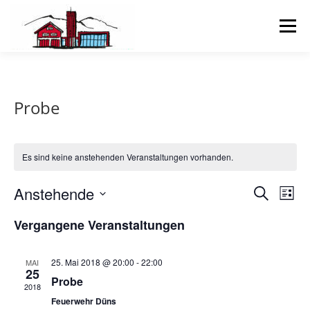
Zum
Inhalt
Menü
springen
NEWS
ÜBER UNS
Probe
FEUERWEHR-OLYMPIADE 2026
JUGEND
Es sind keine anstehenden Veranstaltungen vorhanden.
GALERIE
V
Anstehende
V
Suche
Liste
e
e
Datum
r
Vergangene Veranstaltungen
wählen.
r
a
n
a
s
n
25. Mai 2018 @ 20:00
-
22:00
MAI
t
25
s
Probe
a
2018
l
t
Feuerwehr Düns
t