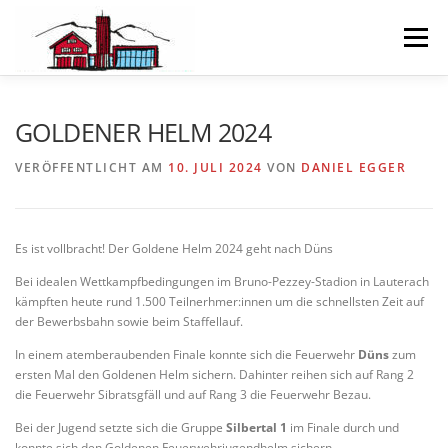
Zum
Inhalt
Menü
springen
NEWS
ÜBER UNS
GOLDENER HELM 2024
VERÖFFENTLICHT AM
10. JULI 2024
VON
DANIEL EGGER
FEUERWEHR-OLYMPIADE 2026
JUGEND
Es ist vollbracht! Der Goldene Helm 2024 geht nach Düns
GALERIE
Bei idealen Wettkampfbedingungen im Bruno-Pezzey-Stadion in Lauterach
kämpften heute rund 1.500 Teilnerhmer:innen um die schnellsten Zeit auf
der Bewerbsbahn sowie beim Staffellauf.
In einem atemberaubenden Finale konnte sich die Feuerwehr
Düns
zum
ersten Mal den Goldenen Helm sichern. Dahinter reihen sich auf Rang 2
die Feuerwehr Sibratsgfäll und auf Rang 3 die Feuerwehr Bezau.
Bei der Jugend setzte sich die Gruppe
Silbertal 1
im Finale durch und
konnte sich den Goldenen Feuerwehrjugendhelm sichern.